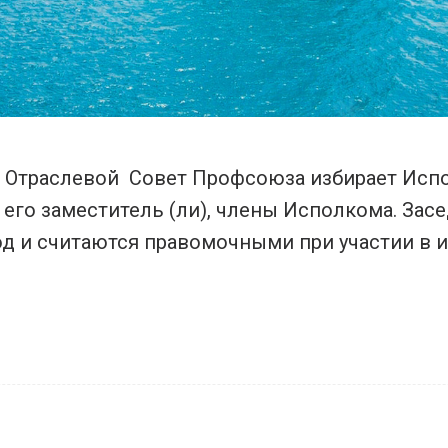
ы Отраслевой Совет Профсоюза избирает Исп
его заместитель (ли), члены Исполкома. Зас
од и считаются правомочными при участии в 